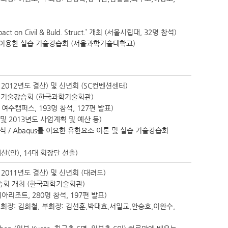
pact on Civil & Buld. Struct.’ 개최 (서울시립대, 32명 참석)
를 이용한 실습 기술강습회 (서울과학기술대학교)
2012년도 결산) 및 신년회 (SC컨벤션센터)
술 기술강습회 (한국과학기술회관)
수캠퍼스, 193명 참석, 127편 발표)
 및 2013년도 사업계획 및 예산 등)
석 / Abaqus를 이요한 유한요소 이론 및 실습 기술강습회
산(안), 14대 회장단 선출)
2011년도 결산) 및 신년회 (대려도)
습회 개최 (한국과학기술회관)
리조트, 280명 참석, 197편 발표)
, 회장: 김희철, 부회장: 김선훈,박대효,서일교,안승호,이완수,