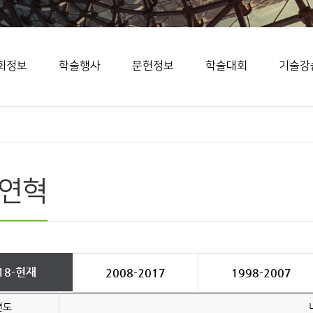
회정보
학술행사
문헌정보
학술대회
기술강
연혁
18-현재
2008-2017
1998-2007
년도