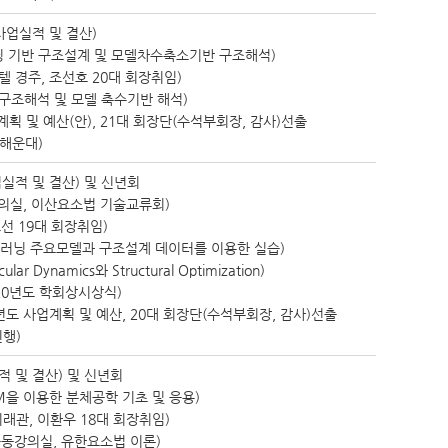
 사업실적 및 결산)
러닝 기반 구조설계 및 모델차수축소기반 구조해석)
텔 경주, 조선호 20대 회장취임)
 구조해석 및 모델 축수기반 해석)
계획 및 예산(안), 21대 회장단(수석부회장, 감사)선출
 해운대)
업실적 및 결산) 및 신년회
의실, 이산요소법 기술교류회)
선 19대 회장취임)
딥러닝 주요모델과 구조설계 데이터를 이용한 실습)
 Dynamics와 Structural Optimization)
20년도 학회상시상식)
년도 사업계획 및 예산, 20대 회장단(수석부회장, 감사)선출
진행)
적 및 결산) 및 신년회
M을 이용한 분체공학 기초 및 응용)
래관, 이환우 18대 회장취임)
공동강의실, 유한요소법 이론)