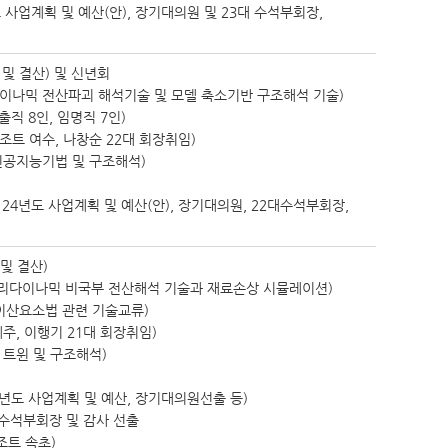
 사업계획 및 예산(안), 장기대의원 및 23대 수석부회장,
 및 결산) 및 신년회
페리다이나믹 전산파괴 해석기술 및 모델 축소기반 구조해석 기술)
직 8인, 임명직 7인)
조트 여수, 나창순 22대 회장취임)
신 인공지능기법 및 구조해석)
 24년도 사업계획 및 예산(안), 장기대의원, 22대수석부회장,
 및 결산)
리다이나믹 비국부 전산해석 기술과 재료손상 시뮬레이션)
, 이산요소법 관련 기술교류)
주, 이행기 21대 회장취임)
털 트윈 및 구조해석)
3년도 사업계획 및 예산, 장기대의원선출 등)
 수석부회장 및 감사 선출
조트 속초)