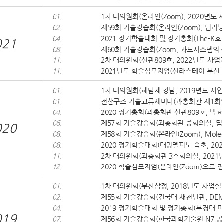
01.
1차 대의원회(온라인(Zoom), 2020년도
02.
제59회 기술강습회(온라인(Zoom), 딥
04.
2021 정기학술대회 및 정기총회(The-K호
021
08.
제60회 기술강습회(Zoom, 과도시스템의
11.
2차 대의원회(신관809호, 2022년도 사업
11.
2021년도 학술심포지엄(신라스테이 부산
01.
1차 대의원회(해담채 강남, 2019년도 사
01.
전산구조 기술교류세미나(과총회관 제1회
04.
2020 정기총회(과총회관 신관809호, 박효
06.
제57회 기술강습회(과총회관 중회의실, 
020
08.
제58회 기술강습회(온라인(Zoom), Molecular
08.
2020 정기학술대회(대명델피노 속초, 20
11.
2차 대의원회(과총회관 3소회의실, 2021
12.
2020 학술심포지엄(온라인(Zoom)으로 
01.
1차 대의원회(부산삼정, 2018년도 사업실
02.
제55회 기술강습회(건국대 새천년관, DE
04.
2019 정기학술대회 및 정기총회(부경대 미
019
07.
제56회 기술강습회(한국과학기술원 N7 