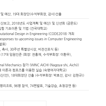
 및 예산, 19대 회장단(수석부회장, 감사)선출
산보고, 2018년도 사업계획 및 예산) 및 신년회 (금문도)
실험 기초이론 및 기법 (건국대학교)
putational Design in Engineering (CODE2018) 개최
onses to upcoming issues in Computer Engineering
 발표)
 축사, 30주년 특별상시상, 비전선포식 등)
17대 임원인준 (회장: 전흥재, 수석부회장: 이환우),
onal Mechanics 참가 (WINC AICHI (Nagoya-shi, Aichi))
계 이론과 컴포즈를 이용한 실습 (숙명여자대학교)
산(안), 18대회장단 선출 (수석부회장: 박효선, 감사: 김현규))
리조트, 96명 참석, 74편발표, 기술강습, 초청강연 등)