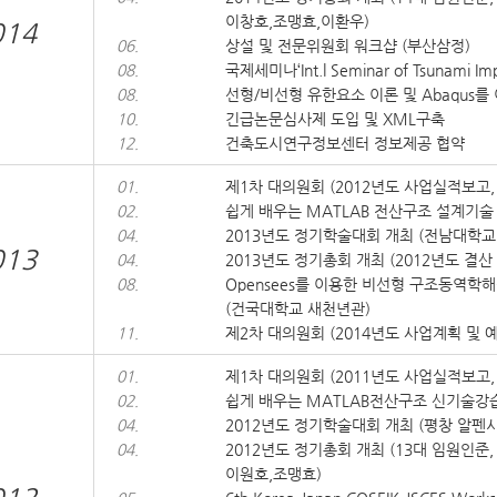
이창호,조맹효,이환우)
014
06.
상설 및 전문위원회 워크샵 (부산삼정)
08.
국제세미나‘Int.l Seminar of Tsunami Im
08.
선형/비선형 유한요소 이론 및 Abaqus
10.
긴급논문심사제 도입 및 XML구축
12.
건축도시연구정보센터 정보제공 협약
01.
제1차 대의원회 (2012년도 사업실적보고, 
02.
쉽게 배우는 MATLAB 전산구조 설계기
04.
2013년도 정기학술대회 개최 (전남대학교 여
013
04.
2013년도 정기총회 개최 (2012년도 결산
08.
Opensees를 이용한 비선형 구조동역학해
(건국대학교 새천년관)
11.
제2차 대의원회 (2014년도 사업계획 및 예
01.
제1차 대의원회 (2011년도 사업실적보고, 
02.
쉽게 배우는 MATLAB전산구조 신기술강
04.
2012년도 정기학술대회 개최 (평창 알펜시아
04.
2012년도 정기총회 개최 (13대 임원인준
이원호,조맹효)