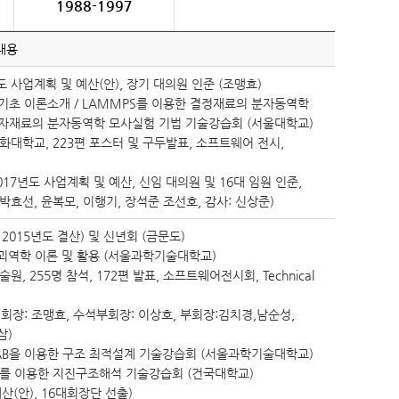
1988-1997
내용
년도 사업계획 및 예산(안), 장기 대의원 인준 (조맹효)
기초 이론소개 / LAMMPS를 이용한 결정재료의 분자동역학
고분자재료의 분자동역학 모사실험 기법 기술강습회 (서울대학교)
화대학교, 223편 포스터 및 구두발표, 소프트웨어 전시,
017년도 사업계획 및 예산, 신임 대의원 및 16대 임원 인준,
박효선, 윤복모, 이행기, 장석준 조선호, 감사: 신상준)
2015년도 결산) 및 신년회 (금문도)
파괴역학 이론 및 활용 (서울과학기술대학교)
 255명 참석, 172편 발표, 소프트웨어전시회, Technical
 회장: 조맹효, 수석부회장: 이상호, 부회장:김치경,남순성,
삼)
LAB을 이용한 구조 최적설계 기술강습회 (서울과학기술대학교)
es를 이용한 지진구조해석 기술강습회 (건국대학교)
산(안), 16대회장단 선출)