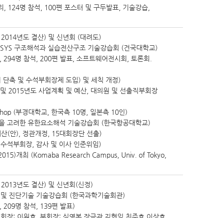
 124명 참석, 100편 포스터 및 구두발표, 기술강습,
2014년도 결산) 및 신년회 (대려도)
ANSYS 구조해석과 실습전산구조 기술강습회 (건국대학교)
294명 참석, 200편 발표, 소프트웨어전시회, 토론회.
 단축 및 수석부회장제 도입) 및 세칙 개정)
산 및 2015년도 사업계획 및 예산, 대의원 및 선출직부회장
orkshop (부경대학교, 한국측 10명, 일본측 10인)
을 고려한 유한요소해석 기술강습회 (한국항공대학교)
산(안), 정관개정, 15대회장단 선출)
, 수석부회장, 감사 및 이사 인준위임)
 (Komaba Research Campus, Univ. of Tokyo,
2013년도 결산) 및 신년회(신정)
석 및 진단기술 기술강습회 (한국과학기술회관)
209명 참석, 139편 발표)
, 회장: 이원호, 부회장: 심영복,장극관,김형일,최주호,이상호,