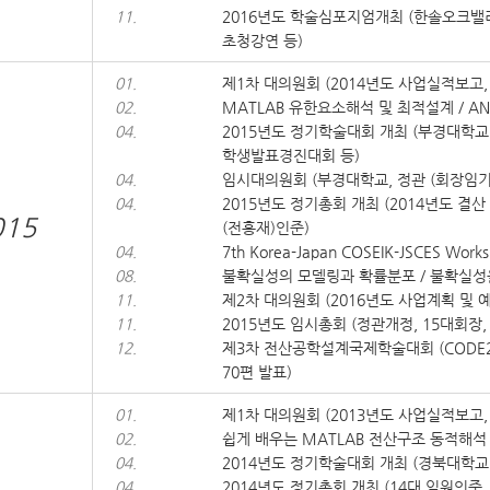
11.
2016년도 학술심포지엄개최 (한솔오크밸리,
초청강연 등)
01.
제1차 대의원회 (2014년도 사업실적보고, 
02.
MATLAB 유한요소해석 및 최적설계 / 
04.
2015년도 정기학술대회 개최 (부경대학교, 
학생발표경진대회 등)
04.
임시대의원회 (부경대학교, 정관 (회장임기
04.
2015년도 정기총회 개최 (2014년도 결
015
(전흥재)인준)
04.
7th Korea-Japan COSEIK-JSCES W
08.
불확실성의 모델링과 확률분포 / 불확실성
11.
제2차 대의원회 (2016년도 사업계획 및 예
11.
2015년도 임시총회 (정관개정, 15대회장
12.
제3차 전산공학설계국제학술대회 (CODE2015)개최
70편 발표)
01.
제1차 대의원회 (2013년도 사업실적보고, 
02.
쉽게 배우는 MATLAB 전산구조 동적해
04.
2014년도 정기학술대회 개최 (경북대학교, 
04.
2014년도 정기총회 개최 (14대 임원인준