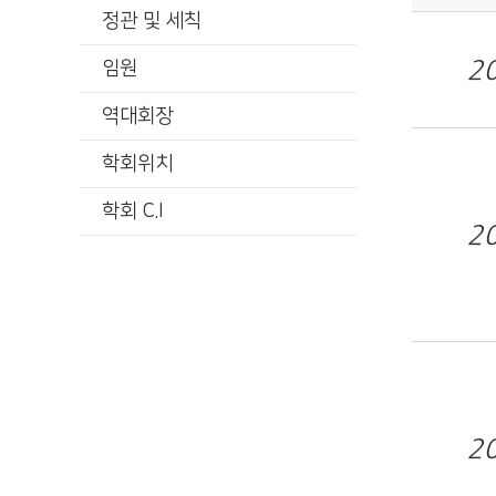
정관 및 세칙
2
임원
역대회장
학회위치
학회 C.I
2
2