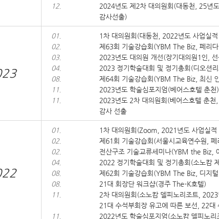
12.
2024년도 제2차 대의원회(대동천, 25년도
감사선출)
01.
1차 대의원회(대동천, 2022년도 사업실적
02.
제63회 기술강습회(YBM The Biz, 
03.
2023년도 대의원 개선(장기대의원1인, 선출
04.
2023 정기학술대회 및 정기총회(디오션리
023
08.
제64회 기술강습회(YBM The Biz, 최
11.
2023년도 학술심포지엄(베어스호텔 춘천)
11.
2023년도 2차 대의원회(베어스호텔 춘천,
감사 선출
01.
1차 대의원회(Zoom, 2021년도 사업실적
02.
제61회 기술강습회(서울시교육연수원, 페
02.
전산구조 기술교류세미나(YBM the Biz
04.
2022 정기학술대회 및 정기총회(소노캄 제
022
08.
제62회 기술강습회(YBM The Biz, 디지
08.
21대 회장단 워크샵(경주 The-K호텔)
11.
2차 대의원회(소노캄 델피노리조트, 202
21대 수석부회장 유고에 따른 보선, 22대
11.
2022년도 학술심포지엄(소노캄 델피노리