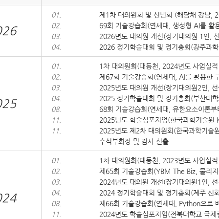
01.
제1차 대의원회 및 신년회 (해담채 강남, 2
02.
69회 기술강습회(연세대, 생성형 AI를 
026
03.
2026년도 대의원 개선(장기대의원 1인, 선
04.
2026 정기학술대회 및 정기총회(광주과학
01.
1차 대의원회(대동천, 2024년도 사업실적
02.
제67회 기술강습회(연세대, AI를 활용한
03.
2025년도 대의원 개선(장기대의원2인, 선출
04.
2025 정기학술대회 및 정기총회(부산대학
025
08.
68회 기술강습회(연세대, 유한요소이론부터
11.
2025년도 학술심포지엄(한국과학기술원 K
11.
2025년도 제2차 대의원회(한국과학기술원 K
수석부회장 및 감사 선출
01.
1차 대의원회(대동천, 2023년도 사업실적
02.
제65회 기술강습회(YBM The Biz, 
03.
2024년도 대의원 개선(장기대의원1인, 선출
04.
2024 정기학술대회 및 정기총회(제주 신화
024
08.
제66회 기술강습회(연세대, Python으
11.
2024년도 학술심포지엄(전북대학교 국제