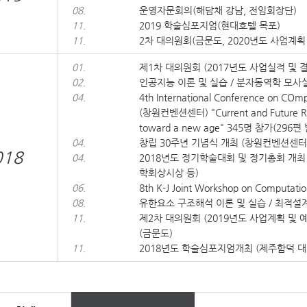
08.
운영자문회의(해담채 강남, 전임회장단)
11.
2019 학술심포지엄(현대호텔 목포)
11.
2차 대의원회(금문도, 2020년도 사업계획
01.
제1차 대의원회 (2017년도 사업실적 및 결
02.
인공지능 이론 및 실습 / 분자동역학 모사
04.
4th International Conference on COm
(창원컨벤션센터) "Current and Future Resp
toward a new age" 345명 참가(296편
04.
창립 30주년 기념식 개최 (창원컨벤션센터,
018
04.
2018년도 정기학술대회 및 정기총회 개최 (
학회상시상 등)
06.
8th K-J Joint Workshop on Computati
08.
유한요소 구조해석 이론 및 실습 / 최적설
11.
제2차 대의원회 (2019년도 사업계획 및 예
(금문도)
11.
2018년도 학술심포지엄개최 (제주함덕 대명