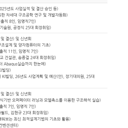
025년도 사업실적 및 결산 승인 등)
활용한 차세대 구조공학 연구 및 개발자동화)
출직 8인, 임명직7인)
기술원, 공정식 25대 회장취임)
 및 결산) 및 신년회
 구조설계 및 양자컴퓨터의 기초)
직 11인, 임명직 7인)
교 건설관, 송종걸 24대 회장취임)
 Abaqus실습까지 한눈에)
I빌딩)
I빌딩, 26년도 사업계획 및 예산(안), 장기대의원, 25대
 및 결산) 및 신년회
물리지식기반 오퍼페이터 러닝과 모델축소를 이용한 구조해석 실습)
직 7인, 임명직 7인)
월드, 김현규 23대 회장취임)
로 배워보는 최신 최적설계기법의 기초와 활용)
컨벤션센터)