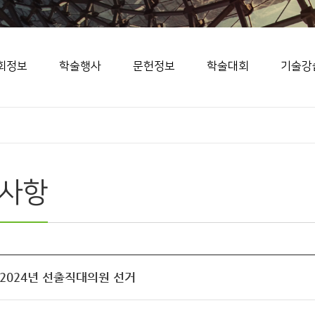
회정보
학술행사
문헌정보
학술대회
기술강
사항
 2024년 선출직대의원 선거