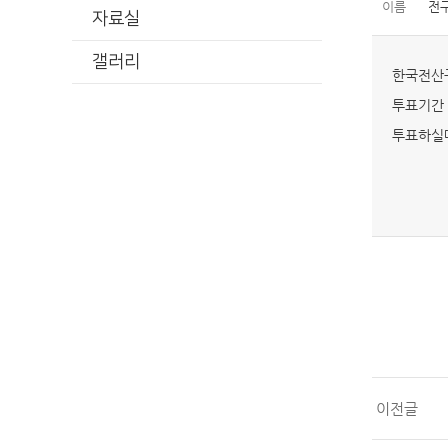
이름
전
자료실
갤러리
한국전산
투표기간 
투표하실
이전글