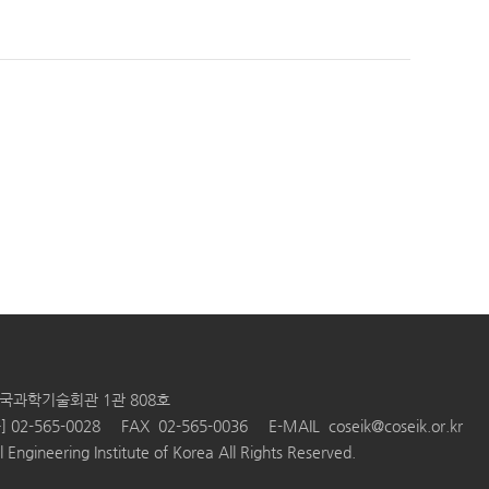
 한국과학기술회관 1관 808호
 02-565-0028
FAX 02-565-0036
E-MAIL
coseik@coseik.or.kr
 Engineering Institute of Korea All Rights Reserved.