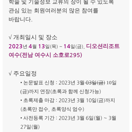
학술 및 기술정보 교류의 장이 될 수 있도록
관심 있는 회원여러분의 많은 참여를
바랍니다
.
√
개최일시 및 장소
2023
4
13
14
디오션리조트
(
) ~
(
),
년
월
일
목
일
금
여수
(
전남 여수시 소호로
295)
√
주요일정
: 2023
3
03
(
)
•
논문발표 신청
년
월
일
금
10일
(
)
(금)까지 연장
초록과 함께 신청가능
: 2023
3
10
(
)
•
초록제출 마감
년
월
일
금
까지
(
,
)
초록만 접수
초록양식 엄수
: 2023
3
6
(
) ~ 3
•
사전등록 기간
년
월
일
월
월
27
(
)
일
월